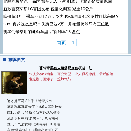
曾经的豪华汽车品牌 如今无人问津 到底是价格还是质量原因
新款雷克萨斯LC官图发布 轻量化调整 减重10公斤
降价超3万，裸车不到12万，身为B级车的现代名图性价比高吗？
508L真的这么差吗？优惠已达2万，月销量仍然只有三位数
明星们最常用的通勤车型，“保姆车”大盘点
首页
1
推荐图文
张钧甯黑色皮裙搭配金色项链，红
气质女神张钧甯，百变造型，让人眼花缭乱，最近的短
发造型，更添了一丝帅气与...
这才是宝马I8对手！特斯拉Mod
苹果汽车真要来了？这6大黑科技专
或16万起，特斯拉新车外观颜值高
流金岁月中的“老男人”，从蒋南孙
盘点：气质女神（刘诗诗）16部经
有种“整容”叫《巴啦啦小魔仙》石