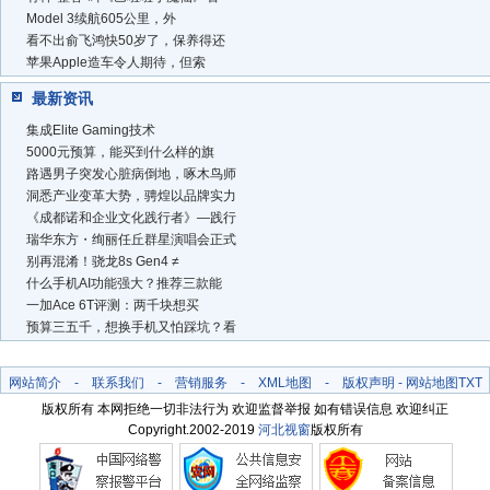
Model 3续航605公里，外
看不出俞飞鸿快50岁了，保养得还
苹果Apple造车令人期待，但索
最新资讯
集成Elite Gaming技术
5000元预算，能买到什么样的旗
路遇男子突发心脏病倒地，啄木鸟师
洞悉产业变革大势，骋煌以品牌实力
《成都诺和企业文化践行者》—践行
瑞华东方・绚丽任丘群星演唱会正式
别再混淆！骁龙8s Gen4 ≠
什么手机AI功能强大？推荐三款能
一加Ace 6T评测：两千块想买
预算三五千，想换手机又怕踩坑？看
网站简介
-
联系我们
-
营销服务
-
XML地图
-
版权声明
-
网站地图
TXT
版权所有 本网拒绝一切非法行为 欢迎监督举报 如有错误信息 欢迎纠正
Copyright.2002-2019
河北视窗
版权所有