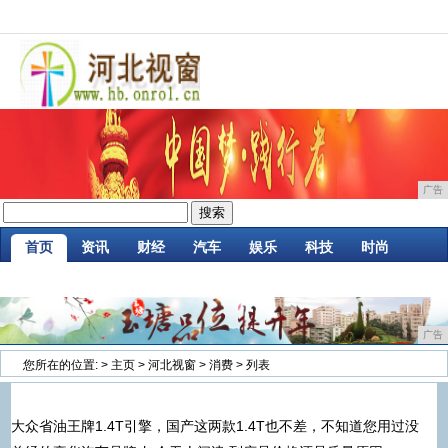
广告
首页
资讯
财经
汽车
娱乐
科技
时尚
家居
企业
游戏
商讯
消费
微商
广告
您所在的位置:
>
主页
>
河北视窗
>
消费
> 列表
大众省油王牌1.4T引擎，国产这两款1.4T也不差，不知道您用过没