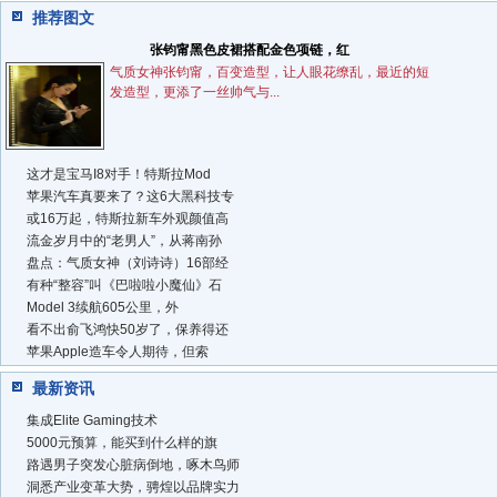
推荐图文
张钧甯黑色皮裙搭配金色项链，红
气质女神张钧甯，百变造型，让人眼花缭乱，最近的短
发造型，更添了一丝帅气与...
这才是宝马I8对手！特斯拉Mod
苹果汽车真要来了？这6大黑科技专
或16万起，特斯拉新车外观颜值高
流金岁月中的“老男人”，从蒋南孙
盘点：气质女神（刘诗诗）16部经
有种“整容”叫《巴啦啦小魔仙》石
Model 3续航605公里，外
看不出俞飞鸿快50岁了，保养得还
苹果Apple造车令人期待，但索
最新资讯
集成Elite Gaming技术
5000元预算，能买到什么样的旗
路遇男子突发心脏病倒地，啄木鸟师
洞悉产业变革大势，骋煌以品牌实力