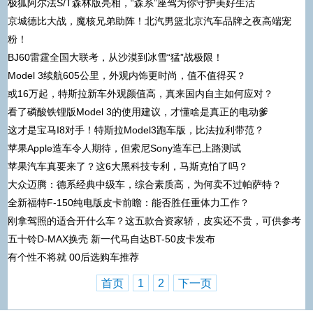
极狐阿尔法S/T森林版亮相，“森系”座驾为你守护美好生活
京城德比大战，魔核兄弟助阵！北汽男篮北京汽车品牌之夜高端宠
粉！
BJ60雷霆全国大联考，从沙漠到冰雪“猛”战极限！
Model 3续航605公里，外观内饰更时尚，值不值得买？
或16万起，特斯拉新车外观颜值高，真来国内自主如何应对？
看了磷酸铁锂版Model 3的使用建议，才懂啥是真正的电动爹
这才是宝马I8对手！特斯拉Model3跑车版，比法拉利带范？
苹果Apple造车令人期待，但索尼Sony造车已上路测试
苹果汽车真要来了？这6大黑科技专利，马斯克怕了吗？
大众迈腾：德系经典中级车，综合素质高，为何卖不过帕萨特？
全新福特F-150纯电版皮卡前瞻：能否胜任重体力工作？
刚拿驾照的适合开什么车？这五款合资家轿，皮实还不贵，可供参考
五十铃D-MAX换壳 新一代马自达BT-50皮卡发布
有个性不将就 00后选购车推荐
首页
1
2
下一页