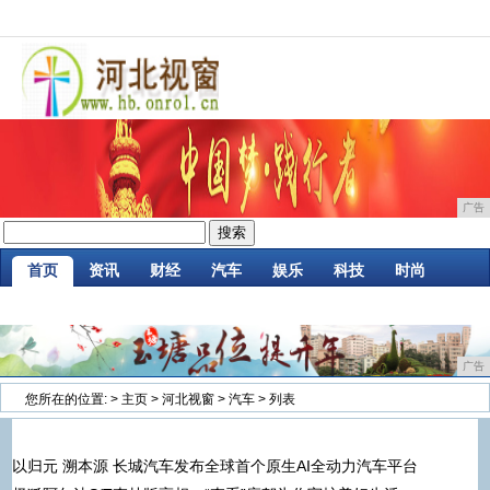
广告
首页
资讯
财经
汽车
娱乐
科技
时尚
家居
企业
游戏
商讯
消费
微商
广告
您所在的位置:
>
主页
>
河北视窗
>
汽车
> 列表
以归元 溯本源 长城汽车发布全球首个原生AI全动力汽车平台