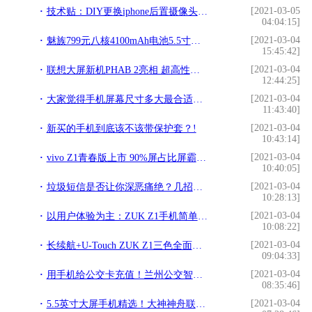
[2021-03-05
技术贴：DIY更换iphone后置摄像头，其实很简单!
04:04:15]
[2021-03-04
魅族799元八核4100mAh电池5.5寸铝镁合金手机评测!
15:45:42]
[2021-03-04
联想大屏新机PHAB 2亮相 超高性价比!
12:44:25]
[2021-03-04
大家觉得手机屏幕尺寸多大最合适自己？!
11:43:40]
[2021-03-04
新买的手机到底该不该带保护套？!
10:43:14]
[2021-03-04
vivo Z1青春版上市 90%屏占比屏霸1098!
10:40:05]
[2021-03-04
垃圾短信是否让你深恶痛绝？几招搞定它！!
10:28:13]
[2021-03-04
以用户体验为主：ZUK Z1手机简单上手测评!
10:08:22]
[2021-03-04
长续航+U-Touch ZUK Z1三色全面开卖!
09:04:33]
[2021-03-04
用手机给公交卡充值！兰州公交智能充值设备即将上线!
08:35:46]
[2021-03-04
5.5英寸大屏手机精选！大神神舟联想哪款更动心？!