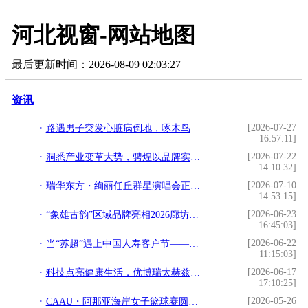
河北视窗-网站地图
最后更新时间：2026-08-09 02:03:27
资讯
[2026-07-27
路遇男子突发心脏病倒地，啄木鸟师傅紧急施救助其脱险
16:57:11]
[2026-07-22
洞悉产业变革大势，骋煌以品牌实力树立行业标杆
14:10:32]
[2026-07-10
瑞华东方・绚丽任丘群星演唱会正式定档
14:53:15]
[2026-06-23
“象雄古韵”区域品牌亮相2026廊坊经洽会，赋能高原经贸协同发展
16:45:03]
[2026-06-22
当“苏超”遇上中国人寿客户节——中国人寿财险常州公司开展综合金融公益宣传
11:15:03]
[2026-06-17
科技点亮健康生活，优博瑞太赫兹焕活内在能量
17:10:25]
[2026-05-26
CAAU・阿那亚海岸女子篮球赛圆满收官：赛事文旅融合创新落地