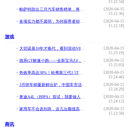
15:22:54]
[2020-04-15
帕萨特跌出三月汽车销售榜单，将在中汽研重新进行碰撞测试
15:22:36]
[2020-04-15
各项实力都不孱弱，为何探界者却备受冷落？
15:22:18]
游戏
[2020-04-15
大切诺基10年才换代，看到混动V8感觉这“剑”磨得还行！
15:25:19]
[2020-04-15
德系GT敞篷小跑——全新宝马Z4，驾控愉悦体验！
15:25:03]
[2020-04-15
热效率高达38%！哈弗第三代1.5T发动机曝光，或与换代H6一同到来
15:24:46]
[2020-04-15
3月轿车销量新鲜出炉，中国车市活过来了！
15:24:29]
[2020-04-15
奥迪A4L（B9PA）首试：我要做人人都爱的那一个
15:24:12]
[2020-04-15
家用车不会选别急，这几台颜值高口碑好，A级车和B级车都有
15:23:58]
商讯