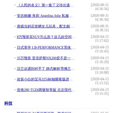
[2020-08-31
《人民的名义》第一集丁义珍出逃，留给司机1000元，玄机何在
16:36:56]
[2020-08-31
安吉丽娜·朱莉 Angelina Jolie 私服街拍
16:36:34]
[2020-08-31
唐嫣当妈后首晒女儿玩具，配文颇有深意，力破婚变传闻
16:36:11]
[2020-04-15
8万预算买SUV怎么选？这几款空间媲美博越，配大屏+天窗+倒车影像
15:17:02]
[2020-04-15
日式美学 LB-PERFORMANCE宽体 458 Italia
15:16:45]
[2020-04-15
35万预算 雷克萨斯NX200是不是一个好选择？
15:16:29]
[2020-04-15
汉兰达遇到对手了 静态解析雪佛兰开拓者
15:16:08]
[2020-04-15
改装小白的宝马325i标轴耀夜版进阶之路
15:15:52]
[2020-04-15
首推280 TGDi两驱智享版 北京现代新款途胜购车手册
15:15:35]
科技