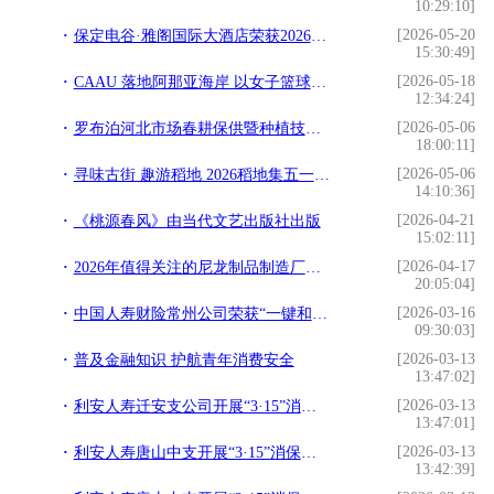
10:29:10]
[2026-05-20
保定电谷·雅阁国际大酒店荣获2026年GBE最佳城市地标酒店奖
15:30:49]
[2026-05-18
CAAU 落地阿那亚海岸 以女子篮球打造青少年赛事文旅融合新标杆
12:34:24]
[2026-05-06
罗布泊河北市场春耕保供暨种植技术交流会举办
18:00:11]
[2026-05-06
寻味古街 趣游稻地 2026稻地集五一趣味嘉年华火爆出圈
14:10:36]
[2026-04-21
《桃源春风》由当代文艺出版社出版
15:02:11]
[2026-04-17
2026年值得关注的尼龙制品制造厂家，满足不同的定制需求
20:05:04]
[2026-03-16
中国人寿财险常州公司荣获“一键和解 维权放心”承诺企业称号 持续践行金融为民承诺
09:30:03]
[2026-03-13
普及金融知识 护航青年消费安全
13:47:02]
[2026-03-13
利安人寿迁安支公司开展“3·15”消保宣教进社区活动
13:47:01]
[2026-03-13
利安人寿唐山中支开展“3·15”消保宣教进商圈活动
13:42:39]