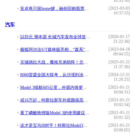
10:55:50]
[2021-03-03
安卓将只留home键，融创回购股票激励员工!
10:37:53]
汽车
[2026-01-17
以归元 溯本源 长城汽车发布全球首个原生AI全动力汽车平台
21:22:36]
[2023-04-18
极狐阿尔法S/T森林版亮相，“森系”座驾为你守护美好生活
09:04:55]
[2025-01-22
京城德比大战，魔核兄弟助阵！北汽男篮北京汽车品牌之夜高端宠粉！
11:37:36]
[2024-12-31
BJ60雷霆全国大联考，从沙漠到冰雪“猛”战极限！
11:20:25]
[2021-01-21
Model 3续航605公里，外观内饰更时尚，值不值得买？
10:04:31]
[2021-01-21
或16万起，特斯拉新车外观颜值高，真来国内自主如何应对？
10:02:54]
[2021-01-21
看了磷酸铁锂版Model 3的使用建议，才懂啥是真正的电动爹
10:01:32]
[2021-01-21
这才是宝马I8对手！特斯拉Model3跑车版，比法拉利带范？
10:00:05]