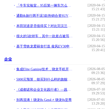
[2020-04-15
「牛车实验室」95后第一辆车怎么买最划算 编辑带你寻找最佳方案
15:21:43]
[2020-04-15
通勤&旅行两不误3款热销合资SUV车型推荐
15:21:27]
[2020-04-15
本田冠道是否值得买？对比完汉兰达/锐界之后就有数了
15:21:11]
[2020-04-15
很火的5款轿车，其中一款差点被骂惨，最后一款基本没有非议
15:20:56]
[2020-04-15
基于雪铁龙爱丽舍打造 俊风EV30申报图曝光
15:20:41]
企业
[2026-08-05
集成Elite Gaming技术，骁龙手机开启手机玩游戏新纪元
09:23:36]
[2026-08-05
5000元预算，能买到什么样的旗舰手机？
09:37:29]
[2026-07-10
《成都诺和企业文化践行者》—践行文化，榜样力量
19:29:53]
[2026-07-01
别再混淆！骁龙8s Gen4 ≠ 骁龙8s至尊
13:29:20]