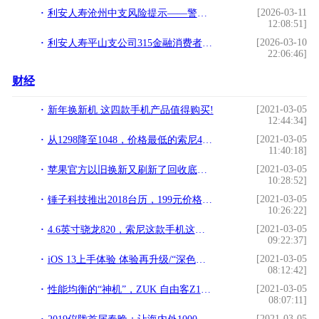
[2026-03-11
利安人寿沧州中支风险提示——警惕金融网络乱象，守护您的“钱袋子”
12:08:51]
[2026-03-10
利安人寿平山支公司315金融消费者权益保护教育宣传活动
22:06:46]
财经
[2021-03-05
新年换新机 这四款手机产品值得购买!
12:44:34]
[2021-03-05
从1298降至1048，价格最低的索尼4800万四摄手机，拥有6+64GB配置!
11:40:18]
[2021-03-05
苹果官方以旧换新又刷新了回收底线，看看你的苹果还值多少钱！!
10:28:52]
[2021-03-05
锤子科技推出2018台历，199元价格天生骄傲!
10:26:22]
[2021-03-05
4.6英寸骁龙820，索尼这款手机这才叫小屏真旗舰!
09:22:37]
[2021-03-05
iOS 13上手体验 体验再升级/“深色模式”不是唯一亮点!
08:12:42]
[2021-03-05
性能均衡的“神机”，ZUK 自由客Z1上手体验（开箱篇）!
08:07:11]
[2021-03-05