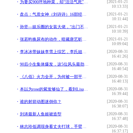
[2021-01-21
为妻买900坪地种菜，却“活活气死”父亲，张世究竟是什么样人
10:13:33]
[2021-01-21
盘点：气质女神（刘诗诗）16部经典电视剧，看过6部是真爱粉
10:11:44]
[2021-01-21
孙坚—娱乐圈的女装大佬，“出门不戴假睫毛都觉得妆过于素了！”
10:10:39]
[2021-01-21
张若昀换尿布的动作，暗藏唐艺昕的家庭地位，网友：好男人没错了
10:09:04]
[2020-08-31
李冰冰带妹妹李雪上综艺，李氏姐妹花气质不同，姐姐甜美妹妹御姐
16:41:26]
[2020-08-31
90后小生集体爆发，这5位风头最劲，你最看好哪一位？
16:40:54]
[2020-08-31
《八佰》火力全开，为何被一部平平无奇的爱情片打了阻击？
16:40:13]
[2020-08-31
本以为rose的紫发够仙了，看到Lisa的“薄荷绿发”，哭了
16:39:44]
[2020-08-31
谁的射箭动图迷倒你？
16:38:07]
[2020-08-31
刘涛最新人鱼姬裙造型
16:37:48]
[2020-08-31
林志玲低调现身看丈夫打球，手臂粗壮抢镜，身材发福疑备孕中？
16:37:17]