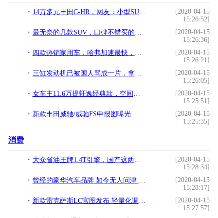
[2020-04-15
14万多元丰田C-HR，网友：小型SUV也能很“霸气”
15:26:52]
[2020-04-15
最无奈的几款SUV，口碑不错买的人却不多，为何会叫好不叫座？
15:26:36]
[2020-04-15
四款热销家用车，哈弗加速最快，丰田油耗最低，大众优惠最大
15:26:21]
[2020-04-15
三缸发动机已被国人骂成一片，拿事实说话，到底值不值得买？
15:26:05]
[2020-04-15
女车主11.6万提轩逸经典款，空间大还省油，上下班开三毛钱一公里
15:25:51]
[2020-04-15
新款丰田威驰/威驰FS申报图曝光 或取消1.3L车型换装1.5L动力
15:25:35]
消费
[2020-04-15
大众省油王牌1.4T引擎，国产这两款1.4T也不差，不知道您用过没
15:28:34]
[2020-04-15
曾经的豪华汽车品牌 如今无人问津 到底是价格还是质量原因
15:28:17]
[2020-04-15
新款雷克萨斯LC官图发布 轻量化调整 减重10公斤
15:27:57]