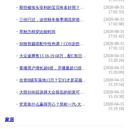
[2020-08-31
那些被按头安利的宝贝有多好用？呜呜钱包真负荷不来了
17:02:33]
[2020-08-31
三伏已过，这些秋冬换季潮流穿搭了解一下？
17:02:08]
[2020-08-31
早秋怎样穿比较时尚
17:01:42]
[2020-08-31
别致剪裁搭配中性色调！COS这些秋冬新品全想打包回家
17:01:11]
[2020-04-15
大众速腾售13.18-19.68万，配C形日间行车灯+中控屏幕，搭1.4T
15:20:24]
[2020-04-15
看播用户增长超6倍，开播量超15倍，懂车帝联合流通协会发布《2020汽车直播生态报告》
15:20:09]
[2020-04-15
合资B级车落地13万？它们才是花最少钱办最体面的事！
15:19:54]
[2020-04-15
大部分80后选择大众探岳的初衷可能都在这里
15:19:38]
[2020-04-15
究竟靠什么赢得芳心？简析一汽-大众速腾
15:19:18]
家居