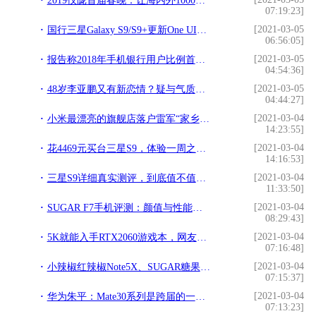
2019仪陇首届春晚：让海内外1000万+网友关注仪陇……刷爆朋友圈!
07:19:23]
[2021-03-05
国行三星Galaxy S9/S9+更新One UI正式版，基于安卓9.0!
06:56:05]
[2021-03-05
报告称2018年手机银行用户比例首超网银 你常用的是啥？!
04:54:36]
[2021-03-05
48岁李亚鹏又有新恋情？疑与气质女友感情生变，携长发美女回家!
04:44:27]
[2021-03-04
小米最漂亮的旗舰店落户雷军“家乡”武汉，700品类打破记录！!
14:23:55]
[2021-03-04
花4469元买台三星S9，体验一周之后说说真实感受！!
14:16:53]
[2021-03-04
三星S9详细真实测评，到底值不值这3788元？!
11:33:50]
[2021-03-04
SUGAR F7手机评测：颜值与性能爆表｜侃哥搞机!
08:29:43]
[2021-03-04
5K就能入手RTX2060游戏本，网友：神舟真硬核!
07:16:48]
[2021-03-04
小辣椒红辣椒Note5X、SUGAR糖果翻译手机S20、vivoZ3x对比!
07:15:37]
[2021-03-04
华为朱平：Mate30系列是跨届的一代，渠道结构比渠道数量更重要!
07:13:23]