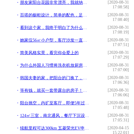
[2020-08-31
朋友家阳台花园非常漂亮，我就纳闷，他家不用晒衣服吗？
17:08:58]
[2020-08-31
百搭的橱柜设计，简单的配色，足够的收纳，最实用
17:08:40]
[2020-08-31
看到这个家，我终于明白了为什么能越住越舒服
17:08:19]
[2020-08-31
她家仅56㎡小户型，客厅沙发一直做到卧室，难怪亲朋都“稀罕”
17:07:51]
[2020-08-31
简美风格实景，看完你会爱上的
17:07:29]
[2020-08-31
为什么外国人习惯将洗衣机放厨房？听过来人说的话，才知我家放错
17:07:00]
[2020-08-31
韩国夫妻的家，把阳台的门换了，儿童房不要床，这样装修真有远见
17:06:36]
[2020-08-31
等有钱，就买一套带露台的房子！养花种菜，生活简单又幸福
17:06:06]
[2020-08-31
阳台挑空，内扩至客厅，即便5年过去了，他家看着还充满新鲜感
17:05:48]
[2020-08-31
124㎡三室，南北通风，餐厅下沉设计，很有个性
17:05:31]
[2020-04-15
续航里程可达300km 五菱荣光EV申报图曝光
15:22:01]