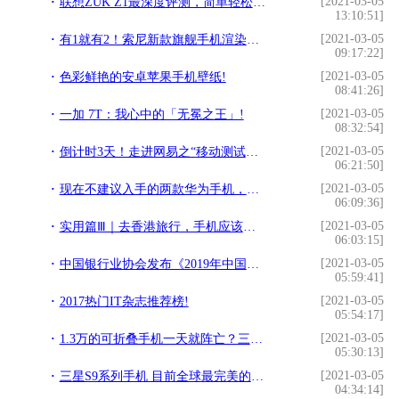
[2021-03-05
联想ZUK Z1最深度评测，简单轻松自在！!
13:10:51]
[2021-03-05
有1就有2！索尼新款旗舰手机渲染图曝光：后置三摄偏向一边!
09:17:22]
[2021-03-05
色彩鲜艳的安卓苹果手机壁纸!
08:41:26]
[2021-03-05
一加 7T：我心中的「无冕之王」!
08:32:54]
[2021-03-05
倒计时3天！走进网易之“移动测试与安全实践”三大亮点抢先看!
06:21:50]
[2021-03-05
现在不建议入手的两款华为手机，买了就等于是入坑!
06:09:36]
[2021-03-05
实用篇Ⅲ｜去香港旅行，手机应该用漫游还是租Wi-Fi?!
06:03:15]
[2021-03-05
中国银行业协会发布《2019年中国银行业服务报告》!
05:59:41]
[2021-03-05
2017热门IT杂志推荐榜!
05:54:17]
[2021-03-05
1.3万的可折叠手机一天就阵亡？三星还不死心:可折叠平板马上来!
05:30:13]
[2021-03-05
三星S9系列手机 目前全球最完美的手机!
04:34:14]