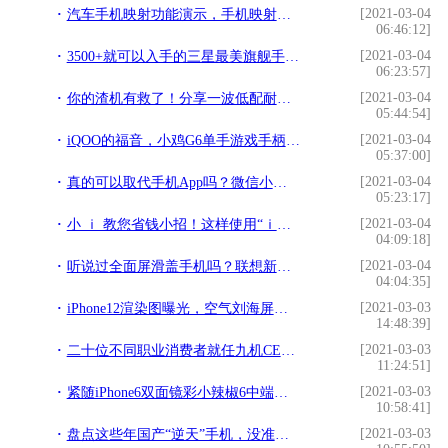
[2021-03-04
汽车手机映射功能演示，手机映射到汽车屏幕显示!
06:46:12]
[2021-03-04
3500+就可以入手的三星最美旗舰手机S9，你还在等什么？!
06:23:57]
[2021-03-04
你的渣机有救了！分享一波低配耐玩的手游，全中文随意玩！!
05:44:54]
[2021-03-04
iQOO的福音，小鸡G6单手游戏手柄，打开蓝牙就能玩!
05:37:00]
[2021-03-04
真的可以取代手机App吗？微信小程序体验!
05:23:17]
[2021-03-04
小 ｉ 教您省钱小招！这样使用“ｉ深圳”APP的深圳通乘车码，坐车更划算！!
04:09:18]
[2021-03-04
听说过全面屏滑盖手机吗？联想新款旗舰有望实现100%屏占比!
04:04:35]
[2021-03-03
iPhone12渲染图曝光，空气刘海屏＋5G＋120Hz屏幕，出乎意料!
14:48:39]
[2021-03-03
二十位不同职业消费者就任九机CEO 体验不一样的互联网百强企业!
11:24:51]
[2021-03-03
紧随iPhone6双面镜彩小辣椒6中端定位火辣辣!
10:58:41]
[2021-03-03
盘点这些年国产“逆天”手机，没准你身边就有！!