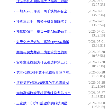
[2026-07-01
什么手机AI功能强大？推荐三款能力出色的AI旗舰
13:27:33]
[2026-07-01
一加Ace 6T评测：两千块想买台全能手机？这回真不用纠结了
13:25:36]
[2026-07-01
预算三五千，想换手机又怕踩坑？看完这篇就不用纠结了
13:23:54]
[2026-07-01
预算5000元，想买一部AI体验前卫的旗舰手机，有的选吗？
13:22:18]
[2026-07-01
多元化产品矩阵，高通Oryon架构抵御波动的战略基石
13:16:51]
[2026-05-30
颜值与实力并存：为追求品位的你推荐两款美学性能旗舰
10:58:56]
[2026-05-30
安卓主流旗舰为什么都选择第五代骁龙8至尊版芯片？
10:56:38]
[2026-05-28
第五代骁龙8至尊手机都很贵吗？有没有便宜又好用的机型？
21:29:05]
[2026-05-28
搭载第五代骁龙8至尊的手机哪款AI体验最好？
21:21:59]
[2026-05-27
为何高端旗舰手机更青睐骁龙芯片？
21:18:52]
[2026-02-08
三壹肽：守护肝脏健康的科技明星
11:52:19]