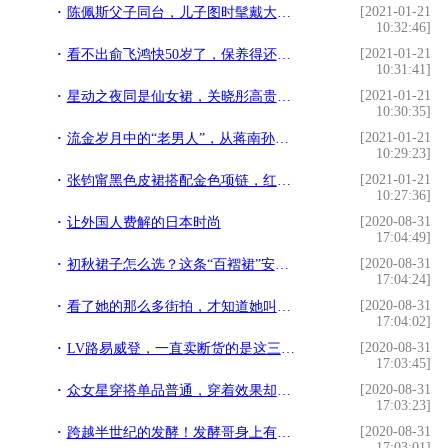
[2021-01-21
陈佩斯父子同台，儿子图时髦戴大粗链子，但却输给了老爹的中国风
10:32:46]
[2021-01-21
看不出俞飞鸿快50岁了，保养得还挺好的，穿长裙的气质真高级
10:31:41]
[2021-01-21
星动之夜同是仙女裙，关晓彤高贵似暗夜精灵，欧阳娜娜却一言难尽
10:30:35]
[2021-01-21
流金岁月中的“老男人”，从蒋南孙父亲到叶谨言穿搭比年轻人都帅
10:29:23]
[2021-01-21
张钧甯黑色皮裙搭配金色项链，红唇短发再加上眼神杀，简直太飒了
10:27:36]
[2020-08-31
让外国人费解的日本时尚
17:04:49]
[2020-08-31
初秋裙子怎么选？这条“百褶裙”安排起来，优雅时髦毫不费劲
17:04:24]
[2020-08-31
看了她的那么多街拍，才知道她叫中村安奈！日本排名第6时髦
17:04:02]
[2020-08-31
LV路易威登，一直卖断货的是这三款包包，赶紧Get起来吧
17:03:45]
[2020-08-31
众女星穿搭单品普通，穿着效果却很时尚？这些小细节很重要
17:03:23]
[2020-08-31
跨越半世纪的发酵！发酵哥身上有这些传奇
17:03:01]