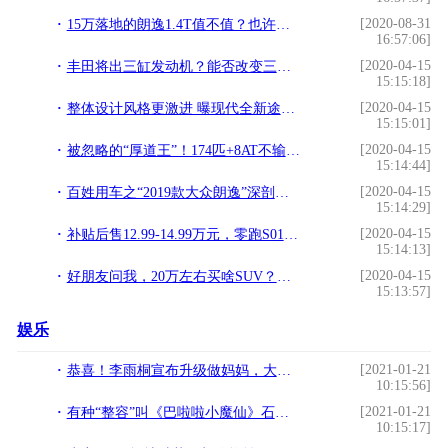
[2020-08-31
15万落地的朗逸1.4T值不值？也许他是帕萨特之外最好的选择
16:57:06]
[2020-04-15
丰田将出三缸发动机？能否改变三缸机的尴尬
15:15:18]
[2020-04-15
整体设计风格更激进 曝现代全新途胜假想图 PK大众途岳等车型
15:15:01]
[2020-04-15
被忽略的“厚道王”！174匹+8AT不输思域，独悬6气囊，13.68万
15:14:44]
[2020-04-15
百姓用车之“2019款大众朗逸”深剖，究竟哪款适合你购买
15:14:29]
[2020-04-15
补贴后售12.99-14.99万元，零跑S01 460版正式上市
15:14:13]
[2020-04-15
好朋友问我，20万左右买啥SUV？我推荐这3款
15:13:57]
娱乐
[2021-01-21
恭喜！李雨桐宣布升级做妈妈，大方晒出宝宝照片，摆脱过去阴霾
10:15:56]
[2021-01-21
有种“整容”叫《巴啦啦小魔仙》石小龙，当初嫌他胖，今帅到心动
10:15:17]