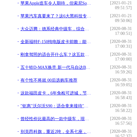
[2021-01-21
苹果Apple造车令人期待，但索尼Sony造车已上路测试
09:51:57]
[2021-01-21
苹果汽车真要来了？这6大黑科技专利，马斯克怕了吗？
09:50:06]
[2020-08-31
大众迈腾：德系经典中级车，综合素质高，为何卖不过帕萨特？
17:00:51]
[2020-08-31
全新福特F-150纯电版皮卡前瞻：能否胜任重体力工作？
17:00:31]
[2020-08-31
刚拿驾照的适合开什么车？这五款合资家轿，皮实还不贵，可供参考
17:00:00]
[2020-08-31
五十铃D-MAX换壳 新一代马自达BT-50皮卡发布
16:59:26]
[2020-08-31
有个性不将就 00后选购车推荐
16:59:05]
[2020-08-31
这款福田皮卡，6年免检可进城，节假日高速免费，无强制报废
16:58:43]
[2020-08-31
"钜惠"沃尔沃S90：适合拿来接待"不懂车"领导的行政级座驾
16:58:22]
[2020-08-31
曾经性价比最高的一款中级车，现代名图还值得购买吗？
16:57:56]
[2020-08-31
别克昂科旗，重近2吨，全系七座，为何卖不动？
16:57:37]