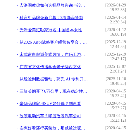
[2026-01-29
宏洛图教你如何选择品牌咨询与设计伙伴？理性视角下的专业参考
19:52:33]
[2026-01-14
科言析品牌焕新启幕 2026 新品绘就精准护肤新篇
21:36:34]
[2026-01-12
光泽爱美汇独家冠名 中国首本女性财富杂志《中国榜样女性》3月18日全球首发
16:06:19]
[2025-12-19
从2026 Aifol战略客户经营智享会，看埃飞灵的战略突围与代际传承
12:44:55]
[2025-12-19
宋式留白邂逅美式风情，席玛卫浴在克拉玛依写就家的温情
12:42:17]
[2025-12-07
广东省文化传播学会老子陇西文化研究专业委员会首届理事会议圆满召开
21:01:24]
[2025-11-10
从经验到数据驱动，药兜 AI 专利开启医药供应链主动预判新时代
19:48:23]
[2020-04-15
三缸英朗开了6万公里，现在稳定性怎么样？
15:23:42]
[2020-04-15
豪华品牌家用SUV如何选？别再看销量买车了，内行人是这样说的
15:23:27]
[2020-04-15
改装电动汽车？印度改装汽车公司艺高人胆大，价格还便宜
15:23:12]
[2020-04-15
实惠好看还得买荣放，那威兰达呢？不挣钱，交个朋友！