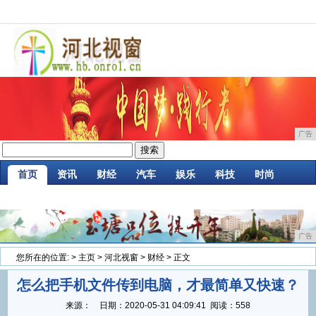
广告
首页
资讯
财经
汽车
娱乐
科技
时尚
家居
企业
游戏
商讯
消费
微商
广告
您所在的位置:
>
主页
>
河北视窗
>
财经
> 正文
怎么把手机文件传到电脑，才最简单又快速？
来源：
日期：
2020-05-31 04:09:41
阅读：558