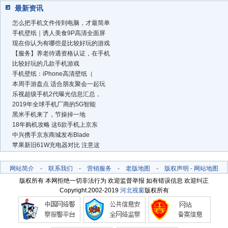
最新资讯
怎么把手机文件传到电脑，才最简单
手机壁纸｜诱人美食9P高清全面屏
现在你认为有哪些是比较好玩的游戏
【服务】养老待遇资格认证，在手机
比较好玩的几款手机游戏
手机壁纸：iPhone高清壁纸（
本周手游盘点 适合朋友聚会一起玩
乐视超级手机2代曝光信息汇总，
2019年全球手机厂商的5G智能
黑米手机来了，节操掉一地
18年购机攻略 这6款手机上京东
中兴携手京东商城发布Blade
苹果新旧61W充电器对比 注意这
网站简介
-
联系我们
-
营销服务
-
老版地图
-
版权声明
-
网站地图
版权所有 本网拒绝一切非法行为 欢迎监督举报 如有错误信息 欢迎纠正
Copyright.2002-2019
河北视窗
版权所有