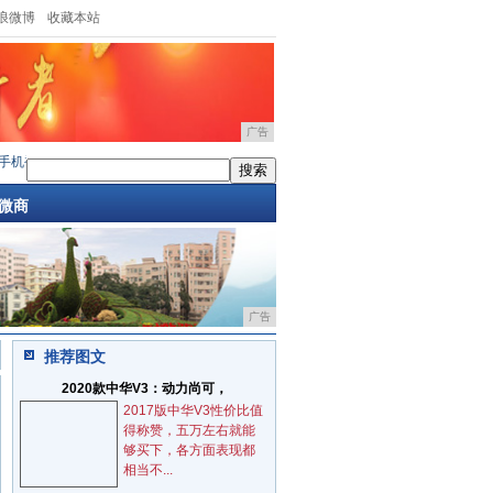
浪微博
收藏本站
广告
机被遗漏的省电设置，不关掉你的iPhon
·
三千元价位的不二之选，这几款手机你值得
微商
广告
推荐图文
2020款中华V3：动力尚可，
2017版中华V3性价比值
得称赞，五万左右就能
够买下，各方面表现都
相当不...