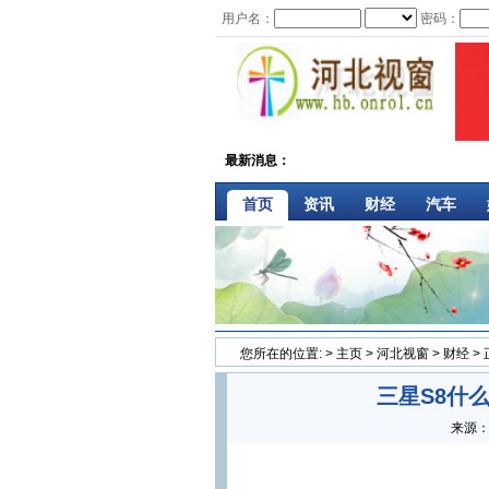
用户名：
密码：
最新消息：
首页
资讯
财经
汽车
您所在的位置:
>
主页
>
河北视窗
>
财经
>
三星S8什
来源