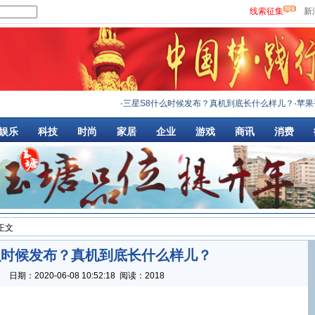
线索征集
新
·
三星S8什么时候发布？真机到底长什么样儿？
·
苹果手
娱乐
科技
时尚
家居
企业
游戏
商讯
消费
 正文
么时候发布？真机到底长什么样儿？
：
日期：
2020-06-08 10:52:18
阅读：2018