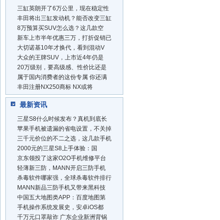
三缸英朗开了6万公里，现在稳定性
丰田将出三缸发动机？能否改变三缸
8万预算买SUV怎么选？这几款空
新车上市半年优惠三万，打折促销已
大切诺基10年才换代，看到混动V
大众的王牌SUV，上市近4年仍是
20万级别，要高级感、性价比还是
属于国内消费者的这份专属 你还满
丰田注册NX250商标 NX或将
最新资讯
三星S8什么时候发布？真机到底长
苹果手机被遗漏的省电设置，不关掉
三千元价位的不二之选，这几款手机
2000元的三星S8上手体验：国
京东领投了这家O2O手机维修平台
轻薄新三防，MANN开启三防手机
杀毒软件哪家强，全球杀毒软件排行
MANN新品三防手机又带来黑科技
中国五大地图类APP：百度地图第
手机操作系统发展史，安卓iOS都
千万元口罩敲诈 广东企业新洲背锅