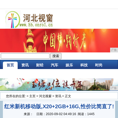
广告
首页
资讯
财经
汽车
娱乐
科技
时尚
家居
企业
游戏
商讯
消费
微商
广告
您所在的位置:
>
主页
>
河北视窗
>
资讯
> 正文
红米新机移动版,X20+2GB+16G,性价比简直了!
来源：
日期：
2020-09-02 04:49:16
阅读：1445