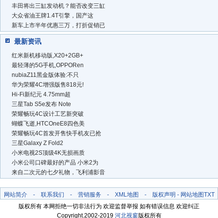
丰田将出三缸发动机？能否改变三缸
大众省油王牌1.4T引擎，国产这
新车上市半年优惠三万，打折促销已
最新资讯
红米新机移动版,X20+2GB+
最轻薄的5G手机,OPPORen
nubiaZ11黑金版体验:不只
华为荣耀4C增强版售818元!
Hi-Fi新纪元 4.75mm超
三星Tab S5e发布 Note
荣耀畅玩4C设计工艺新突破
蝴蝶飞逝,HTCOneE8四色美
荣耀畅玩4C首发开售快手机友已抢
三星Galaxy Z Fold2
小米电视2S顶级4K无损画质
小米公司口碑最好的产品 小米2为
来自二次元的七夕礼物，飞利浦影音
网站简介
-
联系我们
-
营销服务
-
XML地图
-
版权声明
-
网站地图
TXT
版权所有 本网拒绝一切非法行为 欢迎监督举报 如有错误信息 欢迎纠正
Copyright.2002-2019
河北视窗
版权所有