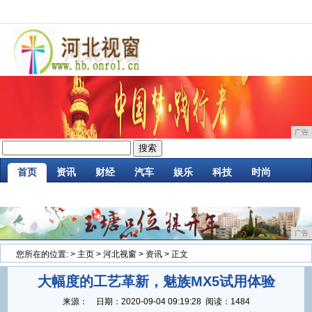
广告
首页
资讯
财经
汽车
娱乐
科技
时尚
家居
企业
游戏
商讯
消费
微商
广告
您所在的位置:
>
主页
>
河北视窗
>
资讯
> 正文
大幅度的工艺革新，魅族MX5试用体验
来源：
日期：
2020-09-04 09:19:28
阅读：1484