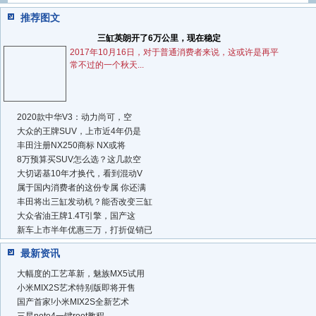
推荐图文
三缸英朗开了6万公里，现在稳定
2017年10月16日，对于普通消费者来说，这或许是再平
常不过的一个秋天...
2020款中华V3：动力尚可，空
大众的王牌SUV，上市近4年仍是
丰田注册NX250商标 NX或将
8万预算买SUV怎么选？这几款空
大切诺基10年才换代，看到混动V
属于国内消费者的这份专属 你还满
丰田将出三缸发动机？能否改变三缸
大众省油王牌1.4T引擎，国产这
新车上市半年优惠三万，打折促销已
最新资讯
大幅度的工艺革新，魅族MX5试用
小米MIX2S艺术特别版即将开售
国产首家!小米MIX2S全新艺术
三星note4一键root教程