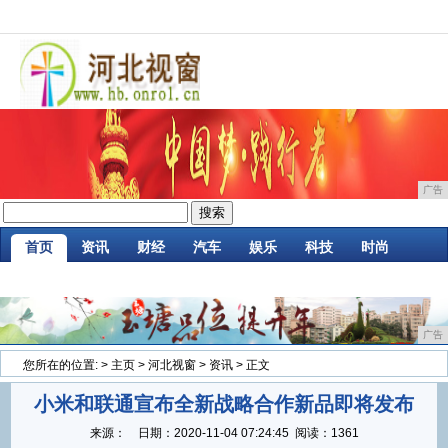
广告
首页
资讯
财经
汽车
娱乐
科技
时尚
家居
企业
游戏
商讯
消费
微商
广告
您所在的位置:
>
主页
>
河北视窗
>
资讯
> 正文
小米和联通宣布全新战略合作新品即将发布
来源：
日期：
2020-11-04 07:24:45
阅读：1361