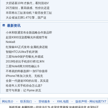
大切诺基10年才换代，看到混动V
20万级别，要高级感、性价比还是
丰田将出三缸发动机？能否改变三缸
大众省油王牌1.4T引擎，国产这
最新资讯
小米和联通宣布全新战略合作新品即
起亚K900渲染图曝光外观细节有
Nokia8
红辣椒4A正式发布:金属机身还能
智能HTCUUltra手机评测:
三星Note9保护壳曝光,外观或
2019性价比手机排行榜:红米N
三星Note8两大特性确认:6
不将就的终极选择!一加5T你值得
iPhone7终加入快充、无线充
全新一代捷途X90的出现，其实是
给老年人买手机你会怎么选?
坚守与革新：记 Flyme 的五
网站简介
-
联系我们
-
营销服务
-
XML地图
-
版权声明
-
网站地图
TXT
版权所有 本网拒绝一切非法行为 欢迎监督举报 如有错误信息 欢迎纠正