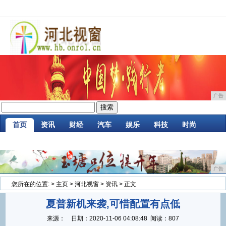
广告
首页
资讯
财经
汽车
娱乐
科技
时尚
家居
企业
游戏
商讯
消费
微商
广告
您所在的位置:
>
主页
>
河北视窗
>
资讯
> 正文
夏普新机来袭,可惜配置有点低
来源：
日期：
2020-11-06 04:08:48
阅读：807