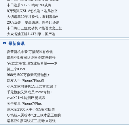
丰田注册NX250商标 NX或将
8万预算买SUV怎么选？这几款空
大切诺基10年才换代，看到混动V
20万级别，要高级感、性价比还是
丰田将出三缸发动机？能否改变三缸
大众省油王牌1.4T引擎，国产这
最新资讯
夏普新机来袭,可惜配置有点低
诺基亚9:蔡司认证三摄!带来最强
“死亡之海”出现农业新希望——罗
第三个iOS9
988元!500万像素高清拍照+
网友入手iPhone7Plus仅
小米米家对讲机1S正式首卖:薄了
千元旗舰又添成员:moto青柚1
vivoX21i性能测评:游戏表
关于苹果iPhone7/Plus
深水宝2300入手小米5标准版告
职场新人买啥本?这三款才是正确的
诺基亚9:蔡司认证三摄!带来最强