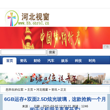
广告
首页
资讯
财经
汽车
娱乐
科技
时尚
家居
企业
游戏
商讯
消费
微商
广告
您所在的位置:
>
主页
>
河北视窗
>
资讯
> 正文
6GB运存+双面2.5D炫光玻璃，这款抢购一个月
来源：
日期：
2021-03-02 12:33:22
阅读：1246
的千元机明天再度开卖!