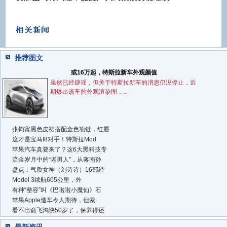
推荐图文
或16万起，特斯拉新车外观颜值
虽然已经辟谣，但关于特斯拉新车的消息仍没停止，近
期爆出该车的外观渲染图，...
张钧甯黑色皮裙搭配金色项链，红唇
这才是宝马I8对手！特斯拉Mod
苹果汽车真要来了？这6大黑科技专
流金岁月中的“老男人”，从蒋南孙
盘点：气质女神（刘诗诗）16部经
Model 3续航605公里，外
有种“整容”叫《巴啦啦小魔仙》石
苹果Apple造车令人期待，但索
看不出俞飞鸿快50岁了，保养得还
最新资讯