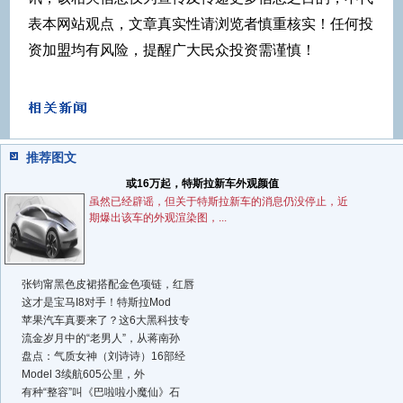
表本网站观点，文章真实性请浏览者慎重核实！任何投
资加盟均有风险，提醒广大民众投资需谨慎！
推荐图文
或16万起，特斯拉新车外观颜值
虽然已经辟谣，但关于特斯拉新车的消息仍没停止，近
期爆出该车的外观渲染图，...
张钧甯黑色皮裙搭配金色项链，红唇
这才是宝马I8对手！特斯拉Mod
苹果汽车真要来了？这6大黑科技专
流金岁月中的“老男人”，从蒋南孙
盘点：气质女神（刘诗诗）16部经
Model 3续航605公里，外
有种“整容”叫《巴啦啦小魔仙》石