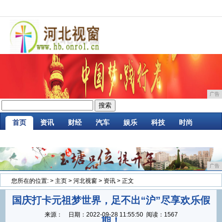
广告
首页
资讯
财经
汽车
娱乐
科技
时尚
家居
企业
游戏
商讯
消费
微商
广告
您所在的位置:
>
主页
>
河北视窗
>
资讯
> 正文
国庆打卡元祖梦世界，足不出“沪”尽享欢乐假
来源：
日期：
2022-09-28 11:55:50
阅读：1567
期！