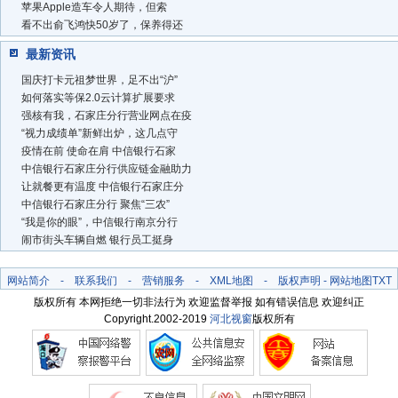
苹果Apple造车令人期待，但索
看不出俞飞鸿快50岁了，保养得还
最新资讯
国庆打卡元祖梦世界，足不出“沪”
如何落实等保2.0云计算扩展要求
强核有我，石家庄分行营业网点在疫
“视力成绩单”新鲜出炉，这几点守
疫情在前 使命在肩 中信银行石家
中信银行石家庄分行供应链金融助力
让就餐更有温度 中信银行石家庄分
中信银行石家庄分行 聚焦“三农”
“我是你的眼”，中信银行南京分行
闹市街头车辆自燃 银行员工挺身
网站简介
-
联系我们
-
营销服务
-
XML地图
-
版权声明
-
网站地图
TXT
版权所有 本网拒绝一切非法行为 欢迎监督举报 如有错误信息 欢迎纠正
Copyright.2002-2019
河北视窗
版权所有