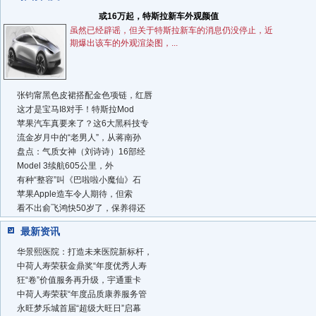
或16万起，特斯拉新车外观颜值
虽然已经辟谣，但关于特斯拉新车的消息仍没停止，近
期爆出该车的外观渲染图，...
张钧甯黑色皮裙搭配金色项链，红唇
这才是宝马I8对手！特斯拉Mod
苹果汽车真要来了？这6大黑科技专
流金岁月中的“老男人”，从蒋南孙
盘点：气质女神（刘诗诗）16部经
Model 3续航605公里，外
有种“整容”叫《巴啦啦小魔仙》石
苹果Apple造车令人期待，但索
看不出俞飞鸿快50岁了，保养得还
最新资讯
华景熙医院：打造未来医院新标杆，
中荷人寿荣获金鼎奖“年度优秀人寿
狂“卷”价值服务再升级，宇通重卡
中荷人寿荣获“年度品质康养服务管
永旺梦乐城首届“超级大旺日”启幕