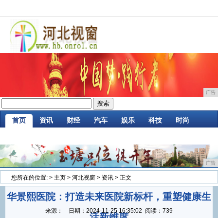
广告
首页
资讯
财经
汽车
娱乐
科技
时尚
家居
企业
游戏
商讯
消费
微商
广告
您所在的位置:
>
主页
>
河北视窗
>
资讯
> 正文
华景熙医院：打造未来医院新标杆，重塑健康生
来源：
日期：
2024-11-25 16:35:02
阅读：739
活新维度