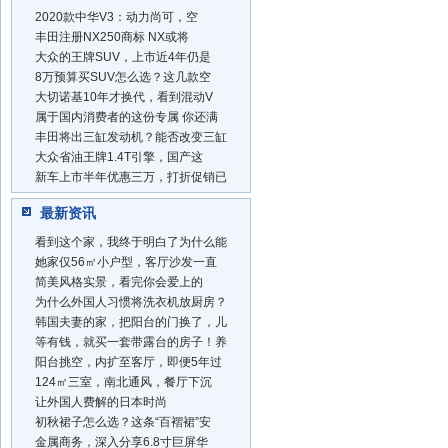
2020款中华V3：动力尚可，空
丰田注册NX250商标 NX或将
大众的王牌SUV，上市近4年仍是
8万预算买SUV怎么选？这几款空
大切诺基10年才换代，看到混动V
属于国内消费者的这份专属 你还满
丰田将出三缸发动机？能否改变三缸
大众省油王牌1.4T引擎，国产这
新车上市半年优惠三万，打折促销已
最新资讯
看到这个家，我终于明白了为什么能
她家仅56㎡小户型，客厅沙发一直
简美风格实景，看完你会爱上的
为什么外国人习惯将洗衣机放厨房？
韩国夫妻的家，把阳台的门换了，儿
等有钱，就买一套带露台的房子！养
阳台挑空，内扩至客厅，即便5年过
124㎡三室，南北通风，餐厅下沉
让外国人费解的日本时尚
初秋裙子怎么选？这条“百褶裙”安
金属商务，深入分享6.8寸巨屏华