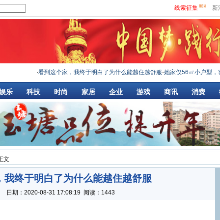
线索征集
新
·
看到这个家，我终于明白了为什么能越住越舒服
·
她家仅56㎡小户型，客厅沙发
娱乐
科技
时尚
家居
企业
游戏
商讯
消费
 正文
，我终于明白了为什么能越住越舒服
：
日期：
2020-08-31 17:08:19
阅读：1443