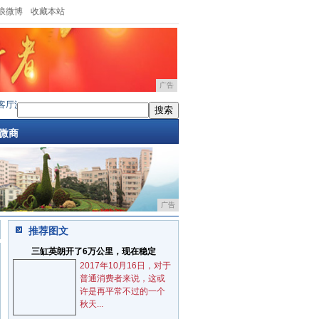
浪微博
收藏本站
广告
一直做到卧室，难怪
·
简美风格实景，看完你会爱上的
·
为什么外国人习惯将洗衣机放厨
微商
广告
推荐图文
三缸英朗开了6万公里，现在稳定
2017年10月16日，对于
普通消费者来说，这或
许是再平常不过的一个
秋天...