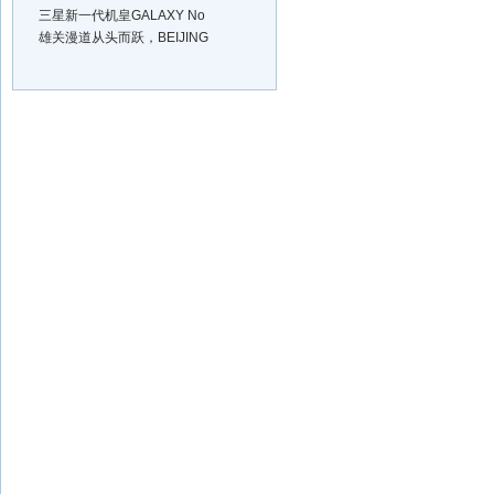
三星新一代机皇GALAXY No
雄关漫道从头而跃，BEIJING