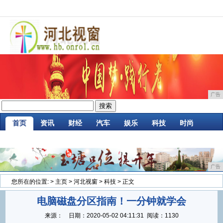
广告
首页
资讯
财经
汽车
娱乐
科技
时尚
家居
企业
游戏
商讯
消费
微商
广告
您所在的位置:
>
主页
>
河北视窗
>
科技
> 正文
电脑磁盘分区指南！一分钟就学会
来源：
日期：
2020-05-02 04:11:31
阅读：1130