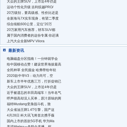
大众的王牌SUV，上市近4年仍是
运动个性化升级 吉利缤越PRO/
20万级别，要高级感、性价比还是
全新海马7X实车现身，有望二季度
综合续航600公里，定位“20万
20万家用汽车推荐，轿车SUV都
属于国内消费者的这份专属 你还满
上汽大众全新MPV Vilora
最新资讯
电脑磁盘分区指南！一分钟就学会
给中国移动点赞！建设世界海拔最高
全民种草 全民掘金 哈弗带给年轻
2020款中华V3：动力尚可，空
新车上市半年优惠三万，打折促销已
大众的王牌SUV，上市近4年仍是
近乎被遗忘的丰田高端车！当年名气
呼声很高却没人买单，原汁原味的两
福特Mustang变身战斗机，致
大众省油王牌1.4T引擎，国产这
4月28日 科大讯飞将首次携手薇
国内上市的首款5G手机 华为Ma
美诺Miele×一条联合直播，探