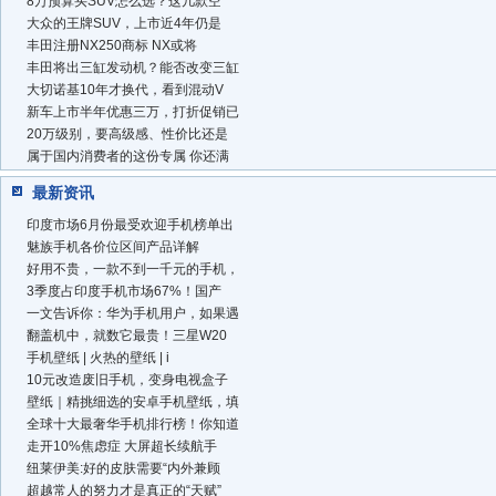
8万预算买SUV怎么选？这几款空
大众的王牌SUV，上市近4年仍是
丰田注册NX250商标 NX或将
丰田将出三缸发动机？能否改变三缸
大切诺基10年才换代，看到混动V
新车上市半年优惠三万，打折促销已
20万级别，要高级感、性价比还是
属于国内消费者的这份专属 你还满
最新资讯
印度市场6月份最受欢迎手机榜单出
魅族手机各价位区间产品详解
好用不贵，一款不到一千元的手机，
3季度占印度手机市场67%！国产
一文告诉你：华为手机用户，如果遇
翻盖机中，就数它最贵！三星W20
手机壁纸 | 火热的壁纸 | i
10元改造废旧手机，变身电视盒子
壁纸｜精挑细选的安卓手机壁纸，填
全球十大最奢华手机排行榜！你知道
走开10%焦虑症 大屏超长续航手
纽莱伊美:好的皮肤需要“内外兼顾
超越常人的努力才是真正的“天赋”