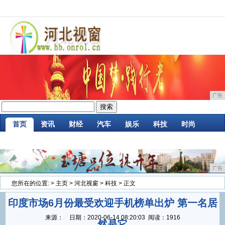
广告
首页
资讯
财经
汽车
娱乐
科技
时尚
家居
企业
游戏
商讯
消费
微商
广告
您所在的位置:
>
主页
>
河北视窗
>
科技
> 正文
印度市场6月份最受欢迎手机榜单出炉 第一名居
来源：
日期：
2020-06-14 08:20:03
阅读：1916
然是它