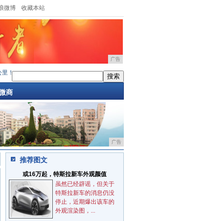
浪微博
收藏本站
广告
里！宇通重卡创下高效运营里程新纪录
·
宇通氢燃料高速版重卡上市即交付，诠释行业领
微商
广告
推荐图文
或16万起，特斯拉新车外观颜值
虽然已经辟谣，但关于
特斯拉新车的消息仍没
停止，近期爆出该车的
外观渲染图，...