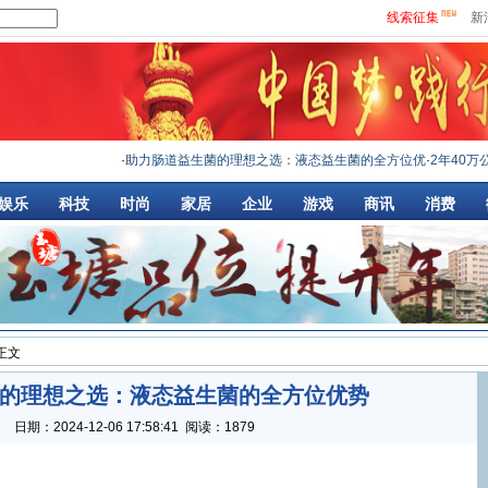
线索征集
新
·
助力肠道益生菌的理想之选：液态益生菌的全方位优
·
2年40万公
娱乐
科技
时尚
家居
企业
游戏
商讯
消费
 正文
的理想之选：液态益生菌的全方位优势
：
日期：
2024-12-06 17:58:41
阅读：1879