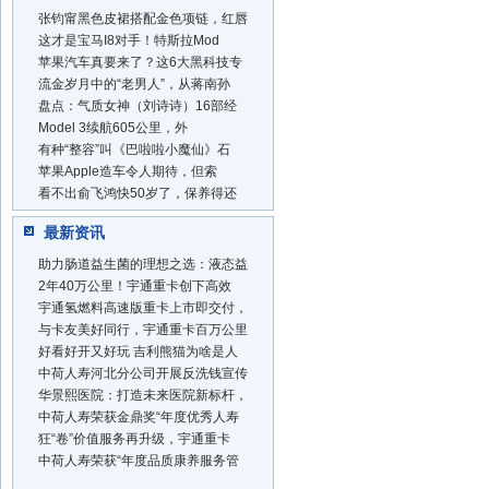
张钧甯黑色皮裙搭配金色项链，红唇
这才是宝马I8对手！特斯拉Mod
苹果汽车真要来了？这6大黑科技专
流金岁月中的“老男人”，从蒋南孙
盘点：气质女神（刘诗诗）16部经
Model 3续航605公里，外
有种“整容”叫《巴啦啦小魔仙》石
苹果Apple造车令人期待，但索
看不出俞飞鸿快50岁了，保养得还
最新资讯
助力肠道益生菌的理想之选：液态益
2年40万公里！宇通重卡创下高效
宇通氢燃料高速版重卡上市即交付，
与卡友美好同行，宇通重卡百万公里
好看好开又好玩 吉利熊猫为啥是人
中荷人寿河北分公司开展反洗钱宣传
华景熙医院：打造未来医院新标杆，
中荷人寿荣获金鼎奖“年度优秀人寿
狂“卷”价值服务再升级，宇通重卡
中荷人寿荣获“年度品质康养服务管