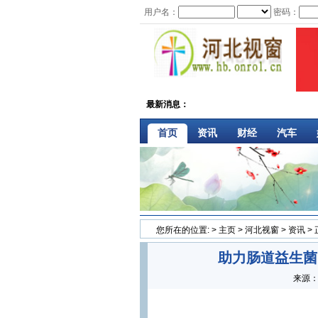
用户名：
密码：
最新消息：
首页
资讯
财经
汽车
您所在的位置:
>
主页
>
河北视窗
>
资讯
>
助力肠道益生菌
来源