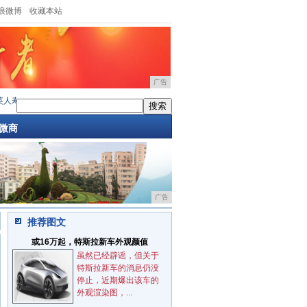
浪微博
收藏本站
广告
寿2024年“星星点灯•关爱儿童公益计划
·
银河E5单月销量近2万 内在实力铸就高销量
·
微商
广告
推荐图文
或16万起，特斯拉新车外观颜值
虽然已经辟谣，但关于
特斯拉新车的消息仍没
停止，近期爆出该车的
外观渲染图，...