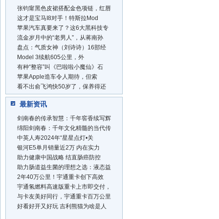
张钧甯黑色皮裙搭配金色项链，红唇
这才是宝马I8对手！特斯拉Mod
苹果汽车真要来了？这6大黑科技专
流金岁月中的“老男人”，从蒋南孙
盘点：气质女神（刘诗诗）16部经
Model 3续航605公里，外
有种“整容”叫《巴啦啦小魔仙》石
苹果Apple造车令人期待，但索
看不出俞飞鸿快50岁了，保养得还
最新资讯
剑南春的传承智慧：千年窖香续写辉
绵阳剑南春：千年文化精髓的当代传
中英人寿2024年“星星点灯•关
银河E5单月销量近2万 内在实力
助力健康中国战略 结直肠癌防控
助力肠道益生菌的理想之选：液态益
2年40万公里！宇通重卡创下高效
宇通氢燃料高速版重卡上市即交付，
与卡友美好同行，宇通重卡百万公里
好看好开又好玩 吉利熊猫为啥是人