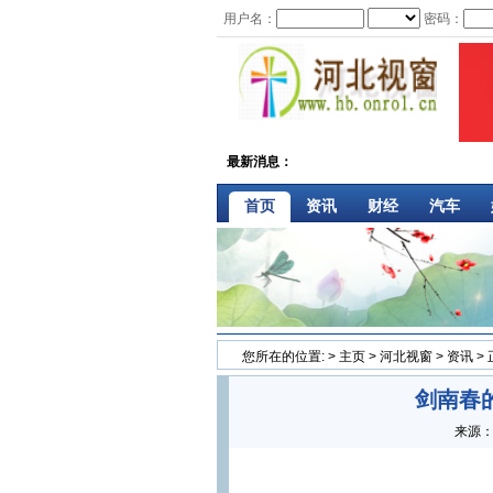
用户名：
密码：
最新消息：
·
首页
资讯
财经
汽车
您所在的位置:
>
主页
>
河北视窗
>
资讯
>
剑南春
来源