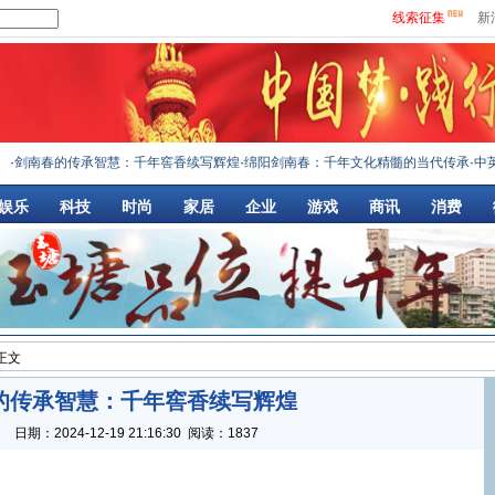
线索征集
新
剑南春的传承智慧：千年窖香续写辉煌
·
绵阳剑南春：千年文化精髓的当代传承
·
中英人
娱乐
科技
时尚
家居
企业
游戏
商讯
消费
 正文
的传承智慧：千年窖香续写辉煌
：
日期：
2024-12-19 21:16:30
阅读：1837