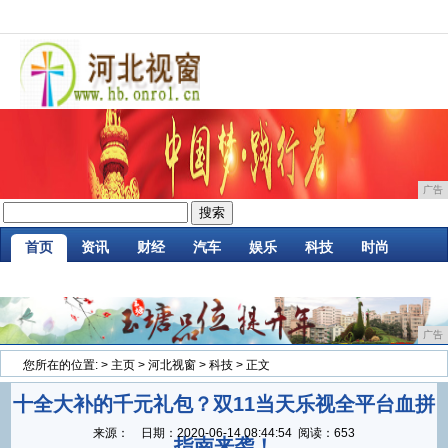
广告
首页
资讯
财经
汽车
娱乐
科技
时尚
家居
企业
游戏
商讯
消费
微商
广告
您所在的位置:
>
主页
>
河北视窗
>
科技
> 正文
十全大补的千元礼包？双11当天乐视全平台血拼
来源：
日期：
2020-06-14 08:44:54
阅读：653
指南来袭！