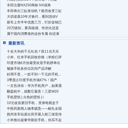
丰田注册NX250商标 NX或将
丰田将出三缸发动机？能否改变三缸
大切诺基10年才换代，看到混动V
新车上市半年优惠三万，打折促销已
20万级别，要高级感、性价比还是
属于国内消费者的这份专属 你还满
最新资讯
十全大补的千元礼包？双11当天乐
小米、红米手机回收价格（米粉们评
印度市场6月份最受欢迎手机榜单出
魅族手机各价位区间产品详解
好用不贵，一款不到一千元的手机，
3季度占印度手机市场67%！国产
一文告诉你：华为手机用户，如果遇
翻盖机中，就数它最贵！三星W20
手机壁纸 | 火热的壁纸 | i
10元改造废旧手机，变身电视盒子
中医药新闻人物李砚贵——献礼全国
抚州东车站派出所开展入校三保宣传
小米推出超奢华新款手机，你买不起