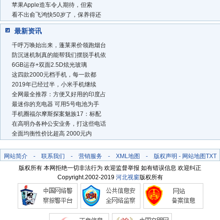
苹果Apple造车令人期待，但索
看不出俞飞鸿快50岁了，保养得还
最新资讯
千呼万唤始出来，蓬莱果价领跑烟台
防沉迷机制真的能帮我们摆脱手机依
6GB运存+双面2.5D炫光玻璃
这四款2000元档手机，每一款都
2019年已经过半，小米手机继续
全网最全推荐：方便又好用的印度占
最迷你的充电器 可用5号电池为手
手机圈福尔摩斯探案魅族17：标配
在高明办各种公安业务，打这些电话
全面均衡性价比超高 2000元内
网站简介
-
联系我们
-
营销服务
-
XML地图
-
版权声明
-
网站地图
TXT
版权所有 本网拒绝一切非法行为 欢迎监督举报 如有错误信息 欢迎纠正
Copyright.2002-2019
河北视窗
版权所有