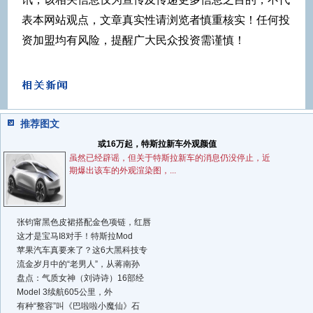
表本网站观点，文章真实性请浏览者慎重核实！任何投
资加盟均有风险，提醒广大民众投资需谨慎！
推荐图文
或16万起，特斯拉新车外观颜值
虽然已经辟谣，但关于特斯拉新车的消息仍没停止，近
期爆出该车的外观渲染图，...
张钧甯黑色皮裙搭配金色项链，红唇
这才是宝马I8对手！特斯拉Mod
苹果汽车真要来了？这6大黑科技专
流金岁月中的“老男人”，从蒋南孙
盘点：气质女神（刘诗诗）16部经
Model 3续航605公里，外
有种“整容”叫《巴啦啦小魔仙》石