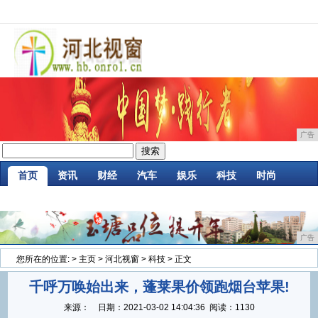
广告
首页
资讯
财经
汽车
娱乐
科技
时尚
家居
企业
游戏
商讯
消费
微商
广告
您所在的位置:
>
主页
>
河北视窗
>
科技
> 正文
千呼万唤始出来，蓬莱果价领跑烟台苹果!
来源：
日期：
2021-03-02 14:04:36
阅读：1130