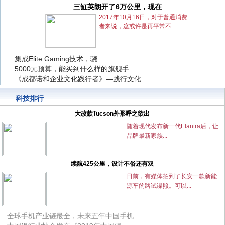
三缸英朗开了6万公里，现在
三缸英朗开了6万公里，现在
2017年10月16日，对于普通消费
者来说，这或许是再平常不...
集成Elite Gaming技术，骁
集成Elite Gaming技术，骁
5000元预算，能买到什么样的旗舰手
5000元预算，能买到什么样的旗舰手
《成都诺和企业文化践行者》—践行文化
《成都诺和企业文化践行者》—践行文化
科技排行
大改款Tucson外形呼之欲出
随着现代发布新一代Elantra后，让
品牌最新家族...
续航425公里，设计不俗还有双
日前，有媒体拍到了长安一款新能
源车的路试谍照。可以...
全球手机产业链最全，未来五年中国手机