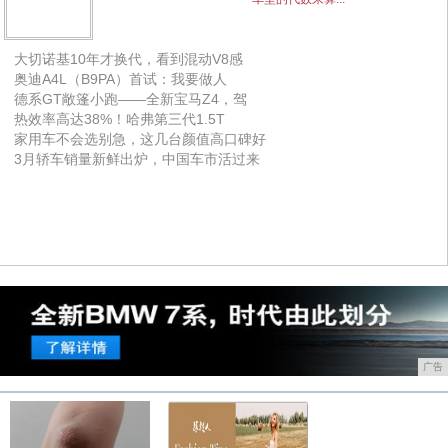
大切诺基10年才换代，看到混动V8感
奥迪A4L（B9PA）首试：我要做人
德系GT敞篷小跑——全新宝马Z4，驾
热效率高达38%！哈弗第三代1.5T
家用车不会选别急，这几台颜值高口碑好
3月轿车销量新鲜出炉，中国车市活过来
广告