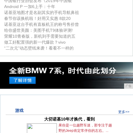
中国银行业协会发布《2019年中国银
Android P 一加6上手：十年
诺基亚地图才是名副其实的手机导航鼻祖
春节你该换机啦！好用又实惠 8款20
诺基亚这台手机有直板机王的称号售价曾
给你盛世美颜：美图手机T9体验评测!
荣耀10青春版，新机到手需要知道的五
做工好配置强的新一代爆款？vivo
“二次元”动态壁纸来袭！看看不一样的
广告
游戏
更多>>
大切诺基10年才换代，看到
大切诺基10年才换代，看到
果你是一位越野车迷，那专注于越
野的Jeep肯定常伴你的左右。...