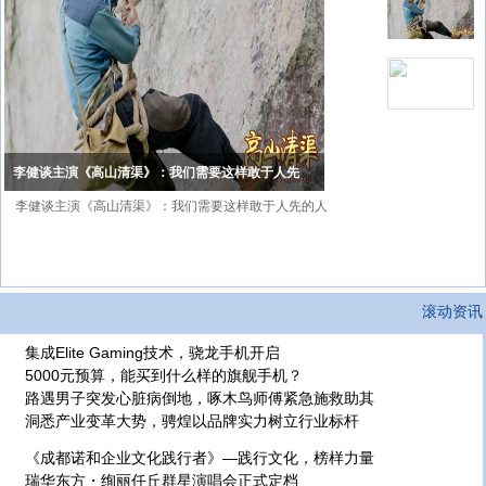
李健谈主演《高山清渠》：我们需要这样敢于人先
李健谈主演《高山清渠》：我们需要这样敢于人先的人
滚动资讯
集成Elite Gaming技术，骁龙手机开启
5000元预算，能买到什么样的旗舰手机？
路遇男子突发心脏病倒地，啄木鸟师傅紧急施救助其
洞悉产业变革大势，骋煌以品牌实力树立行业标杆
《成都诺和企业文化践行者》—践行文化，榜样力量
瑞华东方・绚丽任丘群星演唱会正式定档