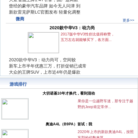
大众省油王牌1.4T引擎，国产这两款
曾经的豪华汽车品牌 如今无人问津 到
曾经的豪华汽车品牌 如今无人问津 到
新款雷克萨斯LC官图发布 轻量化调整
新款雷克萨斯LC官图发布 轻量化调整
微商
更多>>
2020款中华V3：动力尚
2020款中华V3：动力尚
2017版中华V3性价比值得称赞，
五万左右就能够买下，各方面...
2020款中华V3：动力尚可，空间较
2020款中华V3：动力尚可，空间较
新车上市半年优惠三万，打折促销已成常
新车上市半年优惠三万，打折促销已成常
大众的王牌SUV，上市近4年仍是爆款
大众的王牌SUV，上市近4年仍是爆款
游戏排行
大切诺基10年才换代，看到混动
果你是一位越野车迷，那专注于越
野的Jeep肯定常伴...
奥迪A4L（B9PA）首试：我
2020年上市的新款奥迪A4L，按照
车型的代数来算...