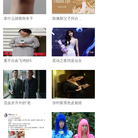
拿什么拯救秋冬干
陈佩斯父子同台，
看不出俞飞鸿快5
星动之夜同是仙女
流金岁月中的“老
张钧甯黑色皮裙搭