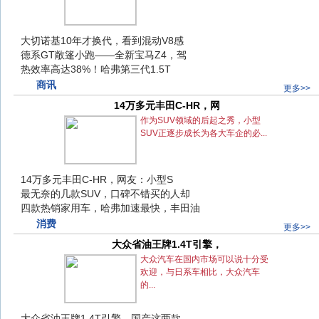
大切诺基10年才换代，看到混动V8感
大切诺基10年才换代，看到混动V8感
德系GT敞篷小跑——全新宝马Z4，驾
德系GT敞篷小跑——全新宝马Z4，驾
热效率高达38%！哈弗第三代1.5T
热效率高达38%！哈弗第三代1.5T
商讯
更多>>
14万多元丰田C-HR，网
14万多元丰田C-HR，网
作为SUV领域的后起之秀，小型
SUV正逐步成长为各大车企的必...
14万多元丰田C-HR，网友：小型S
14万多元丰田C-HR，网友：小型S
最无奈的几款SUV，口碑不错买的人却
最无奈的几款SUV，口碑不错买的人却
四款热销家用车，哈弗加速最快，丰田油
四款热销家用车，哈弗加速最快，丰田油
消费
更多>>
大众省油王牌1.4T引擎，
大众省油王牌1.4T引擎，
大众汽车在国内市场可以说十分受
欢迎，与日系车相比，大众汽车
的...
大众省油王牌1.4T引擎，国产这两款