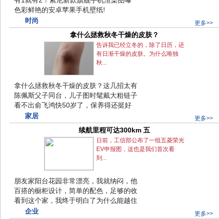
有1就有2！索尼新款旗舰手机渲染图曝
色彩鲜艳的安卓苹果手机壁纸!
色彩鲜艳的安卓苹果手机壁纸!
时尚
更多>>
拿什么拯救秋冬干燥的皮肤？
拿什么拯救秋冬干燥的皮肤？
告诉我已经立冬的，除了日历，还
有日渐干燥的皮肤。为什么唯独
秋...
拿什么拯救秋冬干燥的皮肤？这几招太有
拿什么拯救秋冬干燥的皮肤？这几招太有
陈佩斯父子同台，儿子图时髦戴大粗链子
陈佩斯父子同台，儿子图时髦戴大粗链子
看不出俞飞鸿快50岁了，保养得还挺好
看不出俞飞鸿快50岁了，保养得还挺好
家居
更多>>
续航里程可达300km 五
续航里程可达300km 五
日前，工信部公布了一组五菱荣光
EV申报图，这也是我们首次看
到...
朋友家阳台花园非常漂亮，我就纳闷，他
朋友家阳台花园非常漂亮，我就纳闷，他
百搭的橱柜设计，简单的配色，足够的收
百搭的橱柜设计，简单的配色，足够的收
看到这个家，我终于明白了为什么能越住
看到这个家，我终于明白了为什么能越住
企业
更多>>