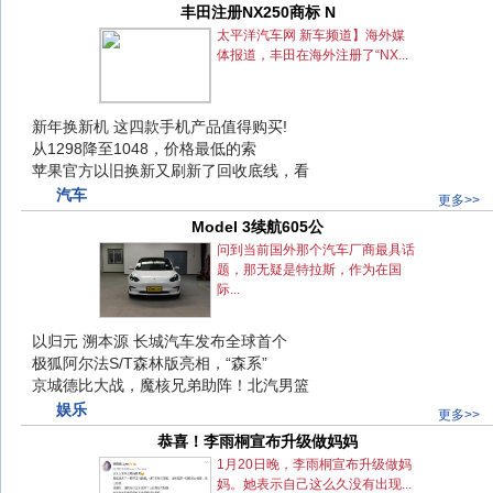
丰田注册NX250商标 N
丰田注册NX250商标 N
太平洋汽车网 新车频道】海外媒
体报道，丰田在海外注册了“NX...
新年换新机 这四款手机产品值得购买!
新年换新机 这四款手机产品值得购买!
从1298降至1048，价格最低的索
从1298降至1048，价格最低的索
苹果官方以旧换新又刷新了回收底线，看
苹果官方以旧换新又刷新了回收底线，看
汽车
更多>>
Model 3续航605公
Model 3续航605公
问到当前国外那个汽车厂商最具话
题，那无疑是特拉斯，作为在国
际...
以归元 溯本源 长城汽车发布全球首个
以归元 溯本源 长城汽车发布全球首个
极狐阿尔法S/T森林版亮相，“森系”
极狐阿尔法S/T森林版亮相，“森系”
京城德比大战，魔核兄弟助阵！北汽男篮
京城德比大战，魔核兄弟助阵！北汽男篮
娱乐
更多>>
恭喜！李雨桐宣布升级做妈妈
恭喜！李雨桐宣布升级做妈妈
1月20日晚，李雨桐宣布升级做妈
妈。她表示自己这么久没有出现...