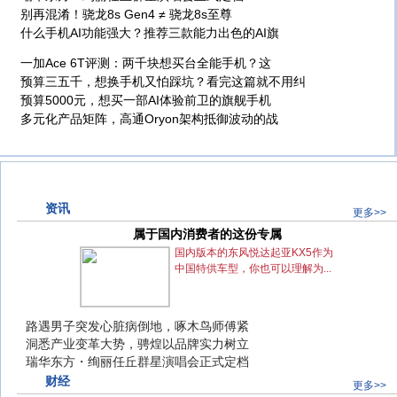
别再混淆！骁龙8s Gen4 ≠ 骁龙8s至尊
什么手机AI功能强大？推荐三款能力出色的AI旗
一加Ace 6T评测：两千块想买台全能手机？这
预算三五千，想换手机又怕踩坑？看完这篇就不用纠
预算5000元，想买一部AI体验前卫的旗舰手机
多元化产品矩阵，高通Oryon架构抵御波动的战
资讯
更多>>
属于国内消费者的这份专属
属于国内消费者的这份专属
国内版本的东风悦达起亚KX5作为
中国特供车型，你也可以理解为...
路遇男子突发心脏病倒地，啄木鸟师傅紧
路遇男子突发心脏病倒地，啄木鸟师傅紧
洞悉产业变革大势，骋煌以品牌实力树立
洞悉产业变革大势，骋煌以品牌实力树立
瑞华东方・绚丽任丘群星演唱会正式定档
瑞华东方・绚丽任丘群星演唱会正式定档
财经
更多>>