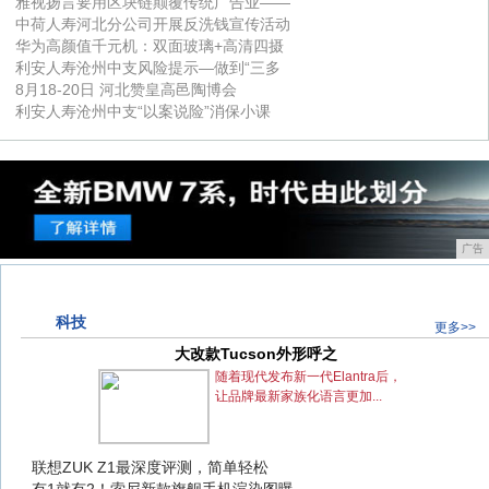
雅视扬言要用区块链颠覆传统广告业——
中荷人寿河北分公司开展反洗钱宣传活动
华为高颜值千元机：双面玻璃+高清四摄
利安人寿沧州中支风险提示—做到“三多
8月18-20日 河北赞皇高邑陶博会
利安人寿沧州中支“以案说险”消保小课
广告
科技
更多>>
大改款Tucson外形呼之
大改款Tucson外形呼之
随着现代发布新一代Elantra后，
让品牌最新家族化语言更加...
联想ZUK Z1最深度评测，简单轻松
联想ZUK Z1最深度评测，简单轻松
有1就有2！索尼新款旗舰手机渲染图曝