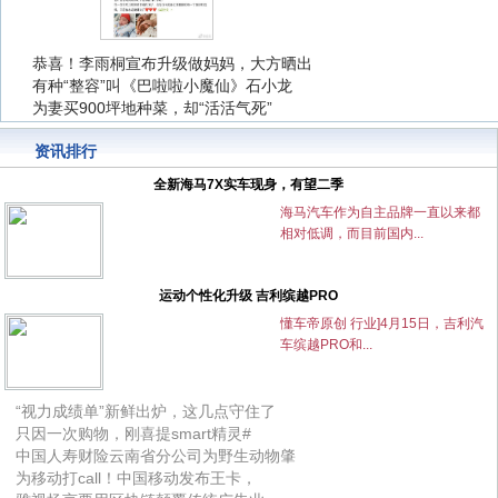
恭喜！李雨桐宣布升级做妈妈，大方晒出
恭喜！李雨桐宣布升级做妈妈，大方晒出
有种“整容”叫《巴啦啦小魔仙》石小龙
有种“整容”叫《巴啦啦小魔仙》石小龙
为妻买900坪地种菜，却“活活气死”
为妻买900坪地种菜，却“活活气死”
资讯排行
全新海马7X实车现身，有望二季
海马汽车作为自主品牌一直以来都
相对低调，而目前国内...
运动个性化升级 吉利缤越PRO
懂车帝原创 行业]4月15日，吉利汽
车缤越PRO和...
“视力成绩单”新鲜出炉，这几点守住了
只因一次购物，刚喜提smart精灵#
中国人寿财险云南省分公司为野生动物肇
为移动打call！中国移动发布王卡，