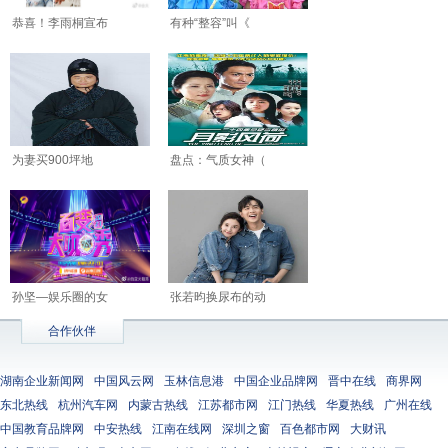
恭喜！李雨桐宣布
有种“整容”叫《
为妻买900坪地
盘点：气质女神（
孙坚—娱乐圈的女
张若昀换尿布的动
合作伙伴
湖南企业新闻网
中国风云网
玉林信息港
中国企业品牌网
晋中在线
商界网
东北热线
杭州汽车网
内蒙古热线
江苏都市网
江门热线
华夏热线
广州在线
中国教育品牌网
中安热线
江南在线网
深圳之窗
百色都市网
大财讯