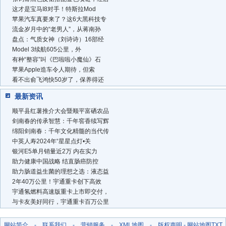
这才是宝马I8对手！特斯拉Mod
苹果汽车真要来了？这6大黑科技专
流金岁月中的“老男人”，从蒋南孙
盘点：气质女神（刘诗诗）16部经
Model 3续航605公里，外
有种“整容”叫《巴啦啦小魔仙》石
苹果Apple造车令人期待，但索
看不出俞飞鸿快50岁了，保养得还
最新资讯
顺平县红薯推介大会暨顺平富硒农品
剑南春的传承智慧：千年窖香续写辉
绵阳剑南春：千年文化精髓的当代传
中英人寿2024年“星星点灯•关
银河E5单月销量近2万 内在实力
助力健康中国战略 结直肠癌防控
助力肠道益生菌的理想之选：液态益
2年40万公里！宇通重卡创下高效
宇通氢燃料高速版重卡上市即交付，
与卡友美好同行，宇通重卡百万公里
网站简介
-
联系我们
-
营销服务
-
XML地图
-
版权声明
-
网站地图
TXT