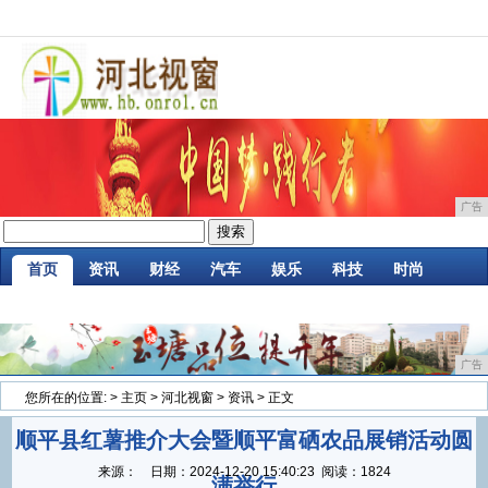
广告
首页
资讯
财经
汽车
娱乐
科技
时尚
家居
企业
游戏
商讯
消费
微商
广告
您所在的位置:
>
主页
>
河北视窗
>
资讯
> 正文
顺平县红薯推介大会暨顺平富硒农品展销活动圆
来源：
日期：
2024-12-20 15:40:23
阅读：1824
满举行