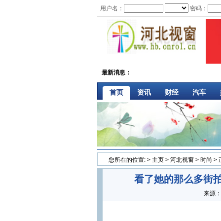
用户名：
密码：
最新消息：
·
首页
资讯
财经
汽车
您所在的位置:
>
主页
>
河北视窗
>
时尚
>
看了她的那么多街
来源