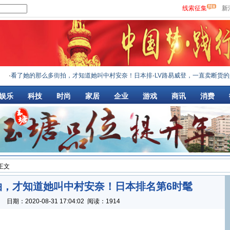
线索征集
新
看了她的那么多街拍，才知道她叫中村安奈！日本排
·
LV路易威登，一直卖断货的是
娱乐
科技
时尚
家居
企业
游戏
商讯
消费
 正文
拍，才知道她叫中村安奈！日本排名第6时髦
：
日期：
2020-08-31 17:04:02
阅读：1914