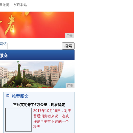
浪微博
收藏本站
广告
这三款包包，赶紧G
·
众女星穿搭单品普通，穿着效果却很时尚？这些小细
·
跨越半世纪
微商
广告
推荐图文
三缸英朗开了6万公里，现在稳定
2017年10月16日，对于
普通消费者来说，这或
许是再平常不过的一个
秋天...