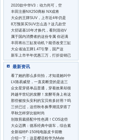
2020款中华V3：动力尚可，空
丰田注册NX250商标 NX或将
大众的王牌SUV，上市近4年仍是
8万预算买SUV怎么选？这几款空
大切诺基10年才换代，看到混动V
属于国内消费者的这份专属 你还满
丰田将出三缸发动机？能否改变三缸
大众省油王牌1.4T引擎，国产这
新车上市半年优惠三万，打折促销已
最新资讯
看了她的那么多街拍，才知道她叫中
LV路易威登，一直卖断货的是这三
众女星穿搭单品普通，穿着效果却很
跨越半世纪的发酵！发酵哥身上有这
那些被按头安利的宝贝有多好用？呜
三伏已过，这些秋冬换季潮流穿搭了
早秋怎样穿比较时尚
别致剪裁搭配中性色调！COS这些
大众迈腾：德系经典中级车，综合素
全新福特F-150纯电版皮卡前瞻
介绍一下：这是樱语粉华为Mate