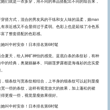
实她们就是一衣多穿，用不同的单品搭配出不同的组合来，
。
穿搭方式，混合的男友风的干练和女人味的温柔，娘man
人有亲近感又不会显得过于柔弱。色彩上也是延续了冷色系
丰富了整套搭配的色彩感。
适合夏天，给人神旷神怡的感觉。蓝底白条的条纹衫，有种
典中的经典，奥黛丽赫本、玛丽莲梦露都是海魂衫的忠实爱
质。
别，细条纹与宽条纹相结合，上半身的细条纹可以起到显瘦
微宽一些的条纹，这样有视觉放大的效果，加上蓬松的裙
显得更瘦一些，视觉显瘦效果很好。